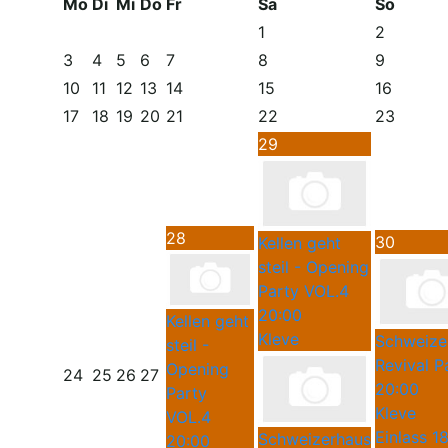
Mo
Di
Mi
Do
Fr
Sa
So
1
2
3
4
5
6
7
8
9
10
11
12
13
14
15
16
17
18
19
20
21
22
23
29
28
30
Kellen geht
steil - Opening
Party VOL.4
20:00
Kellen geht
Kleve
Schweize
steil -
Revival P
Opening
24
25
26
27
20:00
Party
Kleve
VOL.4
Einlass 1
Schweizerhaus
20:00