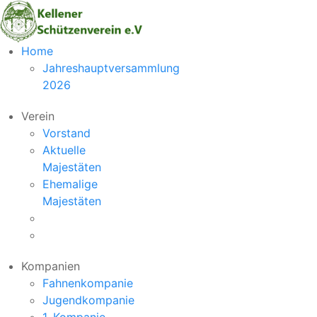
Vorheriger
Nächstes
Home
Monat
Monat
Jahreshauptversammlung
2026
Verein
Vorstand
Aktuelle
Majestäten
Ehemalige
Majestäten
Kompanien
Fahnenkompanie
Jugendkompanie