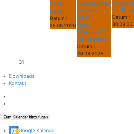
Einlass 1
Schweizerhaus
20:00
(ab 18 Ja
Revival Party
Kleve
Datum :
20:00
Datum :
30.08.20
Kleve
28.08.2026
Einlass 18:00
(ab 18 Jahren)
Datum :
29.08.2026
31
Downloads
Kontakt
Zum Kalender hinzufügen
Google Kalender