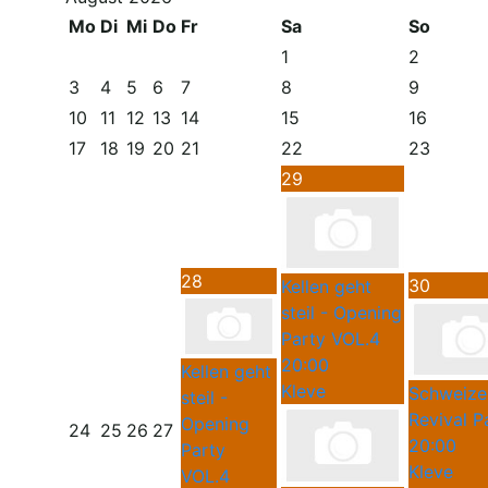
Mo
Di
Mi
Do
Fr
Sa
So
1
2
3
4
5
6
7
8
9
10
11
12
13
14
15
16
17
18
19
20
21
22
23
29
28
30
Kellen geht
steil - Opening
Party VOL.4
20:00
Kellen geht
Kleve
Schweize
steil -
Revival P
Opening
24
25
26
27
20:00
Party
Kleve
VOL.4